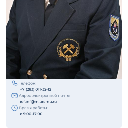
Телефон:
+7 (283) 011-32-12
Адрес электронной почты:
ief.inf@m.ursmu.ru
Время работы:
с 9:00-17:00