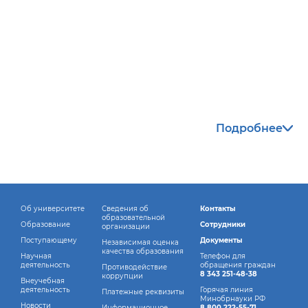
Автоматизированное
проектирование в
горнодобывающей
промышленности
Подробнее
Об университете
Сведения об
Контакты
образовательной
Образование
Сотрудники
организации
Поступающему
Документы
Независимая оценка
качества образования
Научная
Телефон для
деятельность
обращения граждан
Противодействие
8 343 251-48-38
коррупции
Внеучебная
деятельность
Горячая линия
Платежные реквизиты
Минобрнауки РФ
Новости
Информационное
8 800 222-55-71