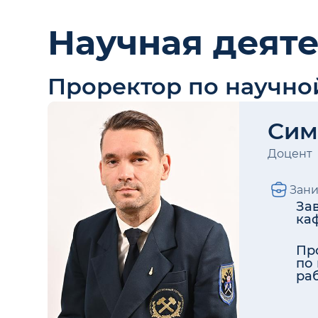
Научная деят
Проректор по научно
Сим
Доцент
Зан
За
ка
Пр
по
ра