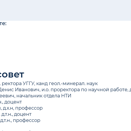
те:
совет
 ректора УГГУ, канд геол.-минерал. наук
ис Иванович, и.о. проректора по научной работе, д-
евич, начальник отдела НТИ
н., доцент
 д.х.н, профессор
.т.н., доцент
.т.н., профессор