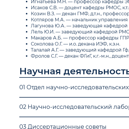
Игнатьева М.Н. — профессор кафедры ЭМ,
Исаков С.В. — доцент кафедры РМОС, к.т.
Козин В.З. — декан ГМФ, д.т.н., профессо
Котляров М.А. — начальник управления 
Лагунова Ю.А. — заведующая кафедрой ГМ
Лель Ю.И. — заведующий кафедрой РМОС,
Макаров А.Б. — профессор кафедры ГПР М
Соколова О.Г. — и.о. декана ИЭФ, к.э.н.
Талалай А.Г. — заведующий кафедрой Гф, д
Фролов С.Г. — декан ФГиГ, к.г.-м.н., доцен
Научная деятельност
01 Отдел научно-исследовательски
02 Научно-исследовательский лаб
03 Диссертационные советы