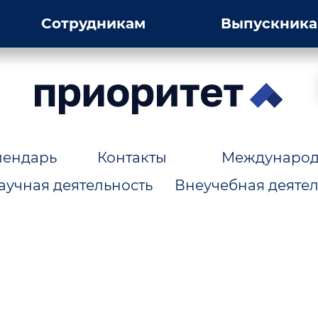
Сотрудникам
Выпускник
лендарь
Контакты
Международн
аучная деятельность
Внеучебная деятел