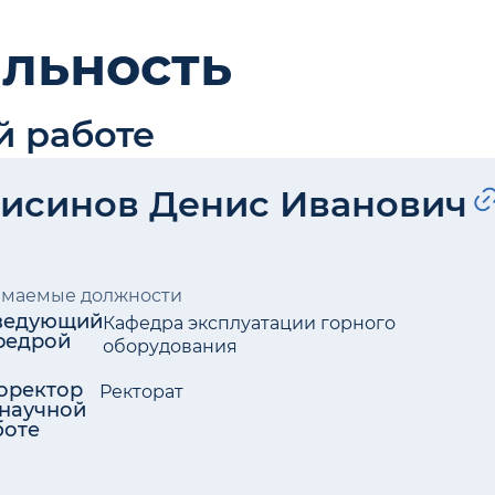
ельность
й работе
исинов Денис Иванович
имаемые должности
ведующий
Кафедра эксплуатации горного
федрой
оборудования
оректор
Ректорат
 научной
боте