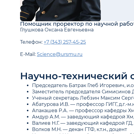
Помощник проректор по научной рабо
Глушкова Оксана Евгеньевна
Телефон:
+7 (343) 257-45-25
E-Mail:
Science@ursmu.ru
Научно-технический 
Председатель Батрак Глеб Игоревич, и.о.
Заместитель председателя Симисинов Ден
Ученый секретарь Лебзин Максим Серге
Абатурова И.В. — профессор ГИГГ, д.г.-м.
Апакашев Р.А. — профессор кафедры Хм,
Амдур А.М. — заведующий кафедрой Хм, д
Валиев Н.Г. — заведующий кафедрой ГД, д
Волков М.Н. — декан ГТФ, к.т.н., доцент