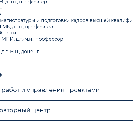
 д.э.н., профессор
н.
р
магистратуры и подготовки кадров высшей квалифика
К, д.т.н., профессор
 д.т.н.
ПИ, д.г.-м.н., профессор
.г.-м.н., доцент
т
ь
х работ и управления проектами
ораторный центр