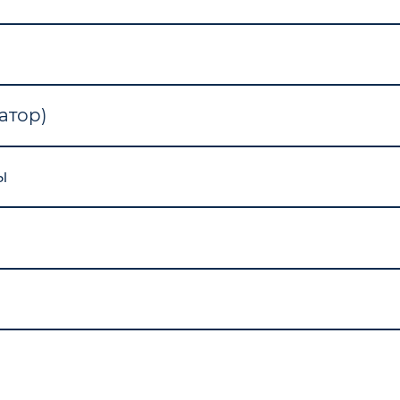
атор)
ы