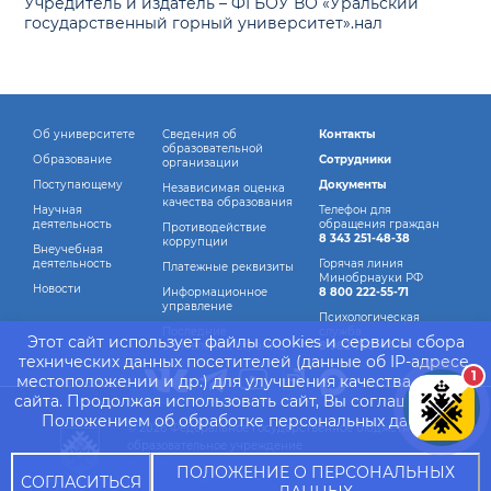
Учредитель и издатель – ФГБОУ ВО «Уральский
государственный горный университет».нал
Об университете
Сведения об
Контакты
образовательной
Образование
Сотрудники
организации
Поступающему
Документы
Независимая оценка
качества образования
Научная
Телефон для
деятельность
обращения граждан
Противодействие
8 343 251-48-38
коррупции
Внеучебная
деятельность
Горячая линия
Платежные реквизиты
Минобрнауки РФ
Новости
Информационное
8 800 222-55-71
управление
Психологическая
Последние
служба
Этот сайт использует файлы cookies и сервисы сбора
обновления страниц
8 982 760-44-14
технических данных посетителей (данные об IP-адресе,
1
местоположении и др.) для улучшения качества работы
сайта. Продолжая использовать сайт, Вы соглашаетесь с
Положением об обработке персональных данных.
© 2026 Федеральное государственное бюджетное
образовательное учреждение
высшего образования "Уральский государственный
ПОЛОЖЕНИЕ О ПЕРСОНАЛЬНЫХ
СОГЛАСИТЬСЯ
горный университет"