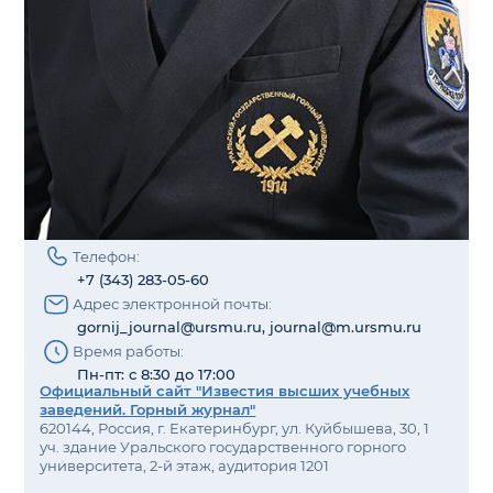
Телефон:
+7 (343) 283-05-60
Адрес электронной почты:
gornij_journal@ursmu.ru, journal@m.ursmu.ru
Время работы:
Пн-пт: с 8:30 до 17:00
Официальный сайт "Известия высших учебных
заведений. Горный журнал"
620144, Россия, г. Екатеринбург, ул. Куйбышева, 30, 1
уч. здание Уральского государственного горного
университета, 2-й этаж, аудитория 1201