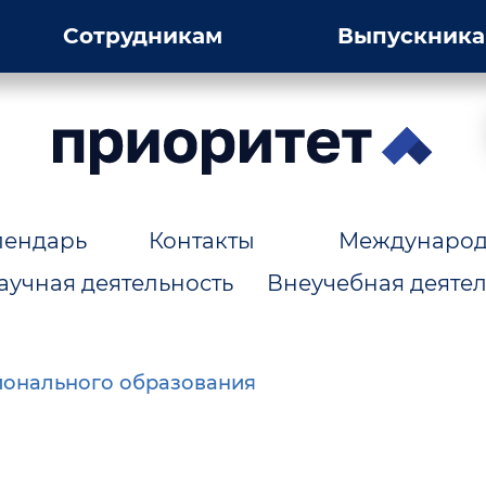
Сотрудникам
Выпускник
лендарь
Контакты
Международн
аучная деятельность
Внеучебная деятел
ионального образования