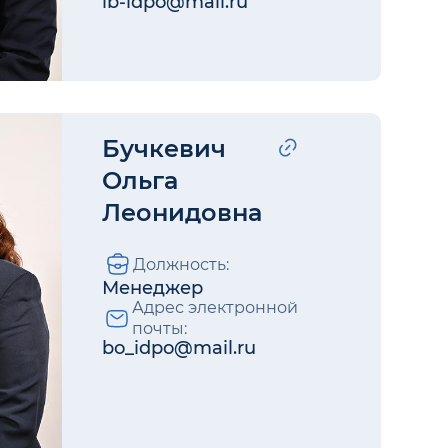
ib-idpo@mail.ru
Бучкевич
Ольга
Леонидовна
Должность:
Менеджер
Адрес электронной
почты:
bo_idpo@mail.ru