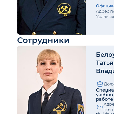
Официа
Адрес по
Уральско
Сотрудники
Бело
Татья
Влад
Долж
Специа
учебно
работе
Адре
почт