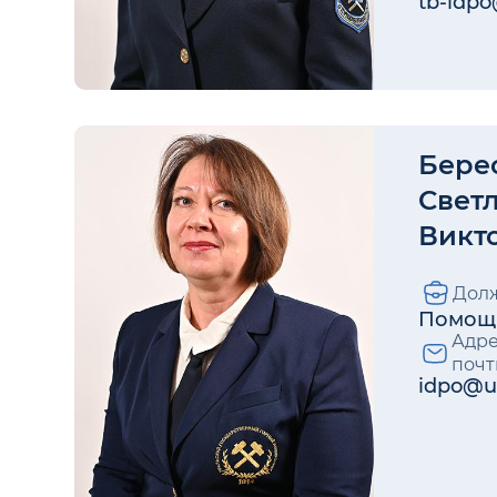
tb-idpo
Бере
Свет
Викт
Долж
Помощн
Адре
почт
idpo@u