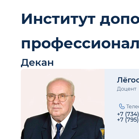
Институт доп
профессионал
Декан
Лёго
Доцент
Теле
+7 (734
+7 (795