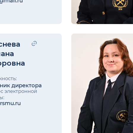
@mail.ru
снева
лана
оровна
ность:
ик директора
с электронной
ы:
rsmu.ru