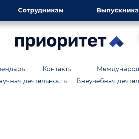
Сотрудникам
Выпускник
лендарь
Контакты
Международн
аучная деятельность
Внеучебная деятел