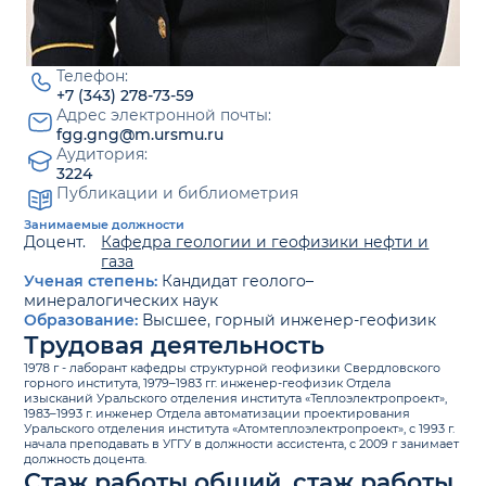
Телефон:
+7 (343) 278-73-59
Адрес электронной почты:
fgg.gng@m.ursmu.ru
Аудитория:
3224
Публикации и библиометрия
Занимаемые должности
Доцент.
Кафедра геологии и геофизики нефти и
газа
Ученая степень:
Кандидат геолого–
минералогических наук
Образование:
Высшее, горный инженер-геофизик
Трудовая деятельность
1978 г - лаборант кафедры структурной геофизики Свердловского
горного института, 1979–1983 гг. инженер-геофизик Отдела
изысканий Уральского отделения института «Теплоэлектропроект»,
1983–1993 г. инженер Отдела автоматизации проектирования
Уральского отделения института «Атомтеплоэлектропроект», с 1993 г.
начала преподавать в УГГУ в должности ассистента, с 2009 г занимает
должность доцента.
Стаж работы общий, стаж работы