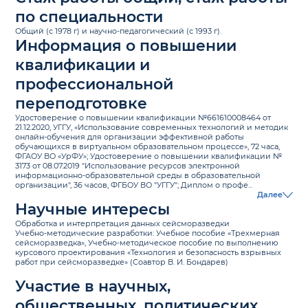
по специальности
Общий (c 1978 г) и научно-педагогический (с 1993 г).
Информация о повышении
квалификации и
профессиональной
переподготовке
Удостоверение о повышении квалификации №661610008464 от
21.12.2020, УГГУ, «Использование современных технологий и методик
онлайн-обучения для организации эффективной работы
обучающихся в виртуальном образовательном процессе», 72 часа,
ФГАОУ ВО «УрФУ»; Удостоверение о повышении квалификации №
3173 от 08.07.2019 "Использование ресурсов электронной
информационно-образовательной среды в образовательной
организации", 36 часов, ФГБОУ ВО "УГГУ"; Диплом о профе...
Далее
Научные интересы
Обработка и интерпретация данных сейсморазведки
Учебно-методические разработки: Учебное пособие «Трехмерная
сейсморазведка», Учебно-методическое пособие по выполнению
курсового проектирования «Технология и безопасность взрывных
работ при сейсморазведке» (Соавтор В. И. Бондарев)
Участие в научных,
общественных, политических,