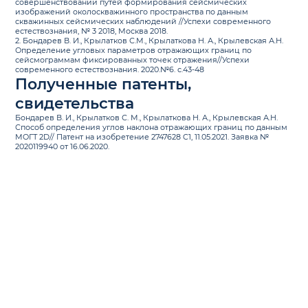
совершенствовании путей формирования сейсмических
изображений околоскважинного пространства по данным
скважинных сейсмических наблюдений //Успехи современного
естествознания, № 3 2018, Москва 2018.
2. Бондарев В. И., Крылатков С.М., Крылаткова Н. А., Крылевская А.Н.
Определение угловых параметров отражающих границ по
сейсмограммам фиксированных точек отражения//Успехи
современного естествознания. 2020.№6. с.43-48
Полученные патенты,
свидетельства
Бондарев В. И., Крылатков С. М., Крылаткова Н. А., Крылевская А.Н.
Способ определения углов наклона отражающих границ по данным
МОГТ 2D// Патент на изобретение 2747628 C1, 11.05.2021. Заявка №
2020119940 от 16.06.2020.