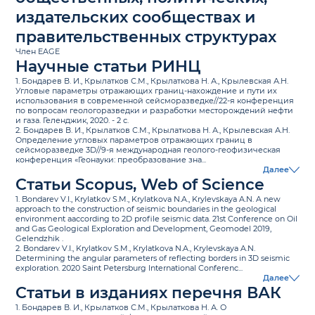
издательских сообществах и
правительственных структурах
Член EAGE
Научные статьи РИНЦ
1. Бондарев В. И., Крылатков С.М., Крылаткова Н. А., Крылевская А.Н.
Угловые параметры отражающих границ-нахождение и пути их
использования в современной сейсморазведке//22-я конференция
по вопросам геологоразведки и разработки месторождений нефти
и газа. Геленджик, 2020. - 2 с.
2. Бондарев В. И., Крылатков С.М., Крылаткова Н. А., Крылевская А.Н.
Определение угловых параметров отражающих границ в
сейсморазведке 3D//9-я международная геолого-геофизическая
конференция «Геонауки: преобразование зна...
Далее
Статьи Scopus, Web of Science
1. Bondarev V.I., Krylatkov S.M., Krylatkova N.A., Krylevskaya A.N. A new
approach to the construction of seismic boundaries in the geological
environment aaccording to 2D profile seismic data. 21st Conference on Oil
and Gas Geological Exploration and Development, Geomodel 2019,
Gelendzhik .
2. Bondarev V.I., Krylatkov S.M., Krylatkova N.A., Krylevskaya A.N.
Determining the angular parameters of reflecting borders in 3D seismic
exploration. 2020 Saint Petersburg International Conferenc...
Далее
Статьи в изданиях перечня ВАК
1. Бондарев В. И., Крылатков С.М., Крылаткова Н. А. О