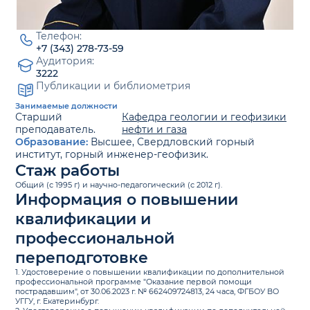
Телефон:
+7 (343) 278-73-59
Аудитория:
3222
Публикации и библиометрия
Занимаемые должности
Старший
Кафедра геологии и геофизики
преподаватель.
нефти и газа
Образование:
Высшее, Свердловский горный
институт, горный инженер-геофизик.
Стаж работы
Общий (с 1995 г) и научно-педагогический (с 2012 г).
Информация о повышении
квалификации и
профессиональной
переподготовке
1. Удостоверение о повышении квалификации по дополнительной
профессиональной программе "Оказание первой помощи
пострадавшим", от 30.06.2023 г. № 662409724813, 24 часа, ФГБОУ ВО
УГГУ, г. Екатеринбург.