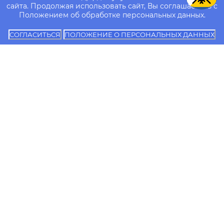
сайта. Продолжая использовать сайт, Вы соглашаетесь с
Положением об обработке персональных данных.
СОГЛАСИТЬСЯ
ПОЛОЖЕНИЕ О ПЕРСОНАЛЬНЫХ ДАННЫХ
Об
Сведения об
Контакты
университете
образовательной
Сотрудники
организации
Образование
Документы
Независимая оценка
Поступающему
качества
Телефон для
образования