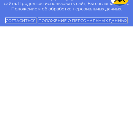
сайта. Продолжая использовать сайт, Вы соглашаетесь с
Положением об обработке персональных данных.
СОГЛАСИТЬСЯ
ПОЛОЖЕНИЕ О ПЕРСОНАЛЬНЫХ ДАННЫХ
Об
Сведения об
Контакты
университете
образовательной
Сотрудники
организации
Образование
Документы
Независимая оценка
Поступающему
качества
Телефон для
образования