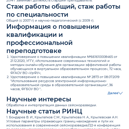
2014 г занимает должность старший преподаватель.
Стаж работы общий, стаж работы
по специальности
Общий (c 2007 г) и научно-педагогический (с 2009 г).
Информация о повышении
квалификации и
профессиональной
переподготовке
Удостоверение о повышении квалификации №661610008465 от
21.12.2020, УГГУ, «Использование современных технологий и
методик онлайн-обучения для организации эффективной работы
обучающихся в виртуальном образовательном процессе», 72 часа,
ФГАОУ ВО «УрФУ»;
Удостоверение о повышении квалификации № 2873 от 08.07.2019
"Использование ресурсов электронной информационно-
образовательной среды в образовательной организации", 36
часов, ФГБОУ ВО "...
Далее
Научные интересы
Обработка и интерпретация данных сейсморазведки.
Научные статьи РИНЦ
1. Бондарев В. И., Крылатков С.М., Крылаткова Н. А., Крылевская А.Н.
Угловые параметры отражающих границ-нахождение и пути их
использования в современной сейсморазведке//22-я конференция