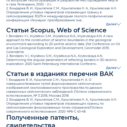
по вопросам геологоразведки и разработки месторождений нефти
и газа. Геленджик, 2020. - 2 с.
2. Бондарев В. И., Крылатков С.М., Крылаткова Н. А., Крылевская А.Н.
Определение угловых параметров отражающих границ в
сейсморазведке 3D//9-я международная геолого-геофизическая
конференция «Геонауки: преобразование зна...
Далее
Статьи Scopus, Web of Science
1. Bondarev V.I., Krylatkov S.M., Krylatkova N.A., Krylevskaya A.N. A new
approach to the construction of seismic boundaries in the geological
environment aaccording to 2D profile seismic data. 21st Conference on Oil
and Gas Geological Exploration and Development, Geomodel 2019,
Gelendzhik .
2. Bondarev V.I., Krylatkov S.M., Krylatkova N.A., Krylevskaya A.N.
Determining the angular parameters of reflecting borders in 3D seismic
exploration. 2020 Saint Petersburg International Conferenc...
Далее
Статьи в изданиях перечня ВАК
1. Бондарев В. И., Крылатков С.М., Крылаткова Н. А. О
совершенствовании путей формирования сейсмических
изображений околоскважинного пространства по данным
скважинных сейсмических наблюдений //Успехи современного
естествознания, № 3 2018, Москва 2018.
2. Бондарев В. И., Крылатков С.М., Крылаткова Н. А., Крылевская А.Н.
Определение угловых параметров отражающих границ по
сейсмограммам фиксированных точек отражения//Успехи
современного естествознания. 2020.-№6-С.43-48.
Полученные патенты,
свидетельства