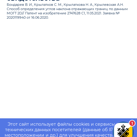
Бондарев В. И., Крылатков С. М., Крылаткова Н. А., Крылевская А.Н.
Способ определения углов наклона отражающих границ по данным
МОГТ 2D// Патент на изобретение 2747628 C1, 11.05.2021. Заявка №
2020119940 от 16.06.2020.
1
Этот сайт использует файлы cookies и сервисы сбора
технических данных посетителей (данные об IP-адресе,
местоположении и др.) для улучшения качества работы