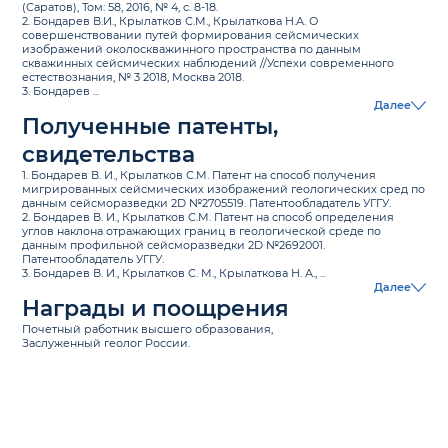
(Саратов), Том: 58, 2016, № 4, с. 8-18.
2. Бондарев В.И., Крылатков С.М., Крылаткова Н.А. О
совершенствовании путей формирования сейсмических
изображений околоскважинного пространства по данным
скважинных сейсмических наблюдений //Успехи современного
естествознания, № 3 2018, Москва 2018.
3. Бондарев ...
Далее
Полученные патенты,
свидетельства
1. Бондарев В. И., Крылатков С.М. Патент на способ получения
мигрированных сейсмических изображений геологических сред по
данным сейсморазведки 2D №2705519. Патентообладатель УГГУ.
2. Бондарев В. И., Крылатков С.М. Патент на способ определения
углов наклона отражающих границ в геологической среде по
данным профильной сейсморазведки 2D №2692001.
Патентообладатель УГГУ.
3. Бондарев В. И., Крылатков С. М., Крылаткова Н. А., ...
Далее
Награды и поощрения
Почетный работник высшего образования,
Заслуженный геолог России.