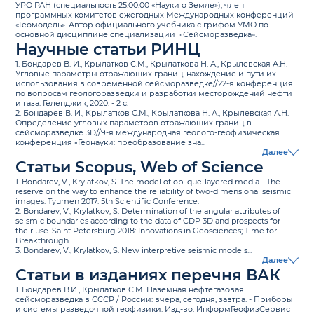
УРО РАН (специальность 25.00.00 «Науки о Земле»), член
программных комитетов ежегодных Международных конференций
«Геомодель». Автор официального учебника с грифом УМО по
основной дисциплине специализации «Сейсморазведка».
Научные статьи РИНЦ
1. Бондарев В. И., Крылатков С.М., Крылаткова Н. А., Крылевская А.Н.
Угловые параметры отражающих границ-нахождение и пути их
использования в современной сейсморазведке//22-я конференция
по вопросам геологоразведки и разработки месторождений нефти
и газа. Геленджик, 2020. - 2 с.
2. Бондарев В. И., Крылатков С.М., Крылаткова Н. А., Крылевская А.Н.
Определение угловых параметров отражающих границ в
сейсморазведке 3D//9-я международная геолого-геофизическая
конференция «Геонауки: преобразование зна...
Далее
Статьи Scopus, Web of Science
1. Bondarev, V., Krylatkov, S. The model of oblique-layered media - The
reserve on the way to enhance the reliability of two-dimensional seismic
images. Tyumen 2017: 5th Scientific Conference.
2. Bondarev, V., Krylatkov, S. Determination of the angular attributes of
seismic boundaries according to the data of CDP 3D and prospects for
their use. Saint Petersburg 2018: Innovations in Geosciences; Time for
Breakthrough.
3. Bondarev, V., Krylatkov, S. New interpretive seismic models...
Далее
Статьи в изданиях перечня ВАК
1. Бондарев В.И., Крылатков С.М. Наземная нефтегазовая
сейсморазведка в СССР / России: вчера, сегодня, завтра. - Приборы
и системы разведочной геофизики. Изд-во: ИнформГеофизСервис