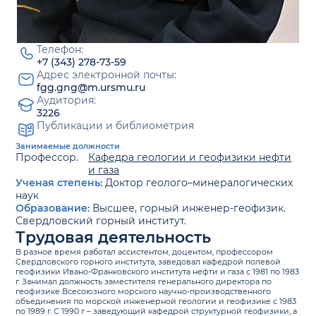
Телефон:
+7 (343) 278-73-59
Адрес электронной почты:
fgg.gng@m.ursmu.ru
Аудитория:
3226
Публикации и библиометрия
Занимаемые должности
Профессор.
Кафедра геологии и геофизики нефти
и газа
Ученая степень:
Доктор геолого–минералогических
наук
Образование:
Высшее, горный инженер-геофизик.
Свердловский горный институт.
Трудовая деятельность
В разное время работал ассистентом, доцентом, профессором
Свердловского горного института, заведовал кафедрой полевой
геофизики Ивано-Франковского института нефти и газа с 1981 по 1983
г. Занимал должность заместителя генерального директора по
геофизике Всесоюзного морского научно-производственного
объединения по морской инженерной геологии и геофизике с 1983
по 1989 г. С 1990 г – заведующий кафедрой структурной геофизики, а