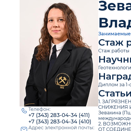
Зев
Вла
Занимаемые
Стаж 
Стаж работы о
Научн
Геотехнолог
Награ
Диплом за 1-
Стать
1. ЗАГРЯЗН
СНИЖЕНИЯ И 
Телефон:
Зевахина (Пш
+7 (343) 283-04-34 (411)
международно
+7 (343) 283-04-34 (410)
2. ВОЗМОЖН
Адрес электронной почты:
ОТ СОЕДИНЕНИ