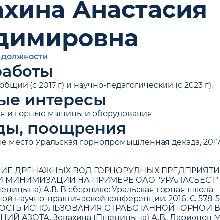
ахина Анастасия
димировна
 должности
работы
бщий (c 2017 г) и научно-педагогический (с 2023 г).
ые интересы
ия и горные машины и оборудования
ды, поощрения
ое место Уральская горнопромышленная декада, 2017 
и
ЕНИЕ ДРЕНАЖНЫХ ВОД ГОРНОРУДНЫХ ПРЕДПРИЯТ
МИНИМИЗАЦИИ НА ПРИМЕРЕ ОАО "УРАЛАСБЕСТ" Студено
еницына) А.В. В сборнике: Уральская горная школа 
й научно-практической конференции. 2016. С. 578-5
ОСТЬ ИСПОЛЬЗОВАНИЯ ОТРАБОТАННОЙ ГОРНОЙ В
Й АЗОТА. Зевахина (Пшеницына) А.В., Ларионов М.А.