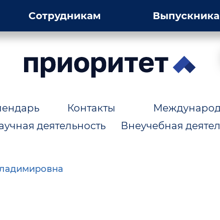
Сотрудникам
Выпускник
лендарь
Контакты
Международн
аучная деятельность
Внеучебная деятел
Владимировна