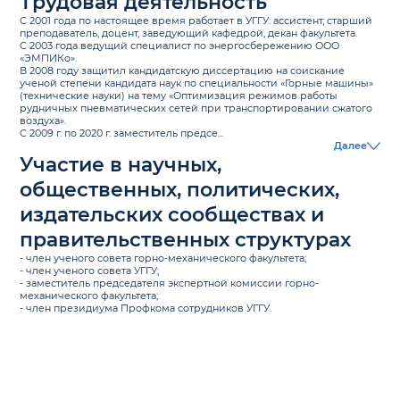
Трудовая деятельность
С 2001 года по настоящее время работает в УГГУ: ассистент, старший
преподаватель, доцент, заведующий кафедрой, декан факультета.
С 2003 года ведущий специалист по энергосбережению ООО
«ЭМПИКо».
В 2008 году защитил кандидатскую диссертацию на соискание
ученой степени кандидата наук по специальности «Горные машины»
(технические науки) на тему «Оптимизация режимов работы
рудничных пневматических сетей при транспортировании сжатого
воздуха».
С 2009 г. по 2020 г. заместитель предсе...
Далее
Участие в научных,
общественных, политических,
издательских сообществах и
правительственных структурах
- член ученого совета горно-механического факультета;
- член ученого совета УГГУ;
- заместитель председателя экспертной комиссии горно-
механического факультета;
- член президиума Профкома сотрудников УГГУ.