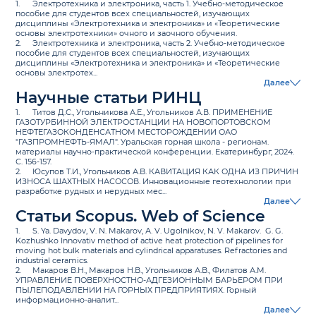
1.
Электротехника и электроника, часть 1. Учебно-методическое
пособие для студентов всех специальностей, изучающих
дисциплины «Электротехника и электроника» и «Теоретические
основы электротехники» очного и заочного обучения.
2.
Электротехника и электроника, часть 2. Учебно-методическое
пособие для студентов всех специальностей, изучающих
дисциплины «Электротехника и электроника» и «Теоретические
основы электротех...
Далее
Научные статьи РИНЦ
1.
Титов Д.С., Угольникова А.Е., Угольников А.В. ПРИМЕНЕНИЕ
ГАЗОТУРБИННОЙ ЭЛЕКТРОСТАНЦИИ НА НОВОПОРТОВСКОМ
НЕФТЕГАЗОКОНДЕНСАТНОМ МЕСТОРОЖДЕНИИ ОАО
"ГАЗПРОМНЕФТЬ-ЯМАЛ". Уральская горная школа - регионам.
материалы научно-практической конференции. Екатеринбург, 2024.
С. 156-157.
2.
Юсупов Т.И., Угольников А.В. КАВИТАЦИЯ КАК ОДНА ИЗ ПРИЧИН
ИЗНОСА ШАХТНЫХ НАСОСОВ. Инновационные геотехнологии при
разработке рудных и нерудных мес...
Далее
Статьи Scopus. Web of Science
1.
S. Ya. Davydov, V. N. Makarov, А. V. Ugolnikov, N. V. Makarov. G. G.
Kozhushko Innovativ method of active heat protection of pipelines for
moving hot bulk materials and cylindrical apparatuses. Refractories and
industrial ceramics.
2.
Макаров В.Н., Макаров Н.В., Угольников А.В., Филатов А.М.
УПРАВЛЕНИЕ ПОВЕРХНОСТНО-АДГЕЗИОННЫМ БАРЬЕРОМ ПРИ
ПЫЛЕПОДАВЛЕНИИ НА ГОРНЫХ ПРЕДПРИЯТИЯХ. Горный
информационно-аналит...
Далее