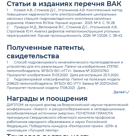
Статьи в изданиях перечня ВАК
1.
Кожей А.В., Стожков Д.С., Угольников А.В. Комплексный метод
повышения надежности сети электроснабжения центральных
насосных станций гидрозакладочного комплекса калийных
рудников. Известия ВУЗов. Горный журнал. 2025. № 6. С. 19-28.
2.
Лукашук М.Д., Великанов В.С., Стожков Д.С., Угольников А.В.,
Строганов Ю.Н. Анализ дефектов металлоконструкций угольных
перегружателей. Горная промышленность. 2026. № 1/2026. С. 38-43.
Полученные патенты,
свидетельства
1.
Способ гидровихревого кинематического пылеподавления и
устройство для его реализации. Патент на изобретение 2737161
патентообладатель: ФГБОУ ВО «УГГУ». Заявка № 2020112760.
Приоритет изобретения 31.03.2020. Дата регистрации 25.11.2020.
2.
Гидровихревой классификатор. Патент на полезную модель
208623 патентообладатель: ФГБОУ ВО УГГУ Заявка № 2021124340.
Приоритет полезной модели 17.08.2021. Дата ...
Далее
Награды и поощрения
ДИПЛОМ за лучший доклад на Всероссийской научно-практической
конференции «Энерго- и ресурсосбережению и нетрадиционные,
возобновляемые источники энергии»; ПОЧЕТНАЯ ГРАМОТА
президиума Свердловского областного комитета профсоюза
работников народного образования и науки Российской
Федерации; Победитель конкурса «Ректорский прием -2019» в
номинации «Лучший лектор».