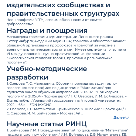
издательских сообществах и
правительственных структурах
Член профкома УГГУ, к своим обязанностям относится
добросовестно.
Награды и поощрения
Награждена грамотами администрации Ленинского района
Екатеринбурга; Академии наук СССР; грамотами общества “Знание”;
областной организации профсоюзов и грамотой за участие в
военно -патриотическом воспитании. Имеет сертификат участника
VI международной
научно-практической конференции
“Экологическая геология: теория, практика и региональные
проблемы”.
Учебно-методические
разработки
1. Озерова, Т. С. Математика: Сборник прикладных задач горно-
геологического профиля по дисциплине "Математика" для
студентов очного обучения направлений 21.05.02 - "Прикладная
геология" и 21.05.04 - "Горное дело" / Т. С. Озерова, И. М. Бойчарова. –
Екатеринбург: Уральский государственный горный университет,
2022. – 63 с. – EDN IAXGNG.
2. Озерова, Т. С. Математика. Критическое мышление : Практикум / Т.
С. Озерова, И. М. Бойчарова. – Москва : Ай ...
Далее
Научные статьи РИНЦ
1.
Бойчарова И.М. Проведение занятий по дисциплине “Математика”
на дистанционном обучении / И.М. Бойчарова, Д.В. Исламгалиев, Г.В.