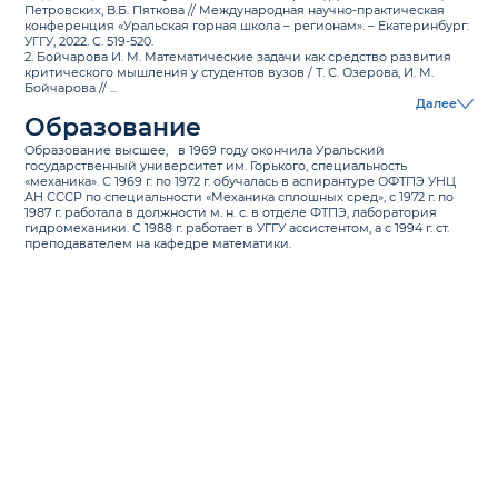
Петровских, В.Б. Пяткова // Международная научно-практическая
конференция «Уральская горная школа – регионам». – Екатеринбург:
УГГУ, 2022. С. 519-520.
2.
Бойчарова И. М. Математические задачи как средство развития
критического мышления у студентов вузов / Т. С. Озерова, И. М.
Бойчарова // ...
Далее
Образование
Образование высшее, в 1969 году окончила Уральский
государственный университет им. Горького, специальность
«механика». С 1969 г. по 1972 г. обучалась в аспирантуре ОФТПЭ УНЦ
АН СССР по специальности «Механика сплошных сред», с 1972 г. по
1987 г. работала в должности м. н. с. в отделе ФТПЭ, лаборатория
гидромеханики. С 1988 г. работает в УГГУ ассистентом, а с 1994 г. ст.
преподавателем на кафедре математики.