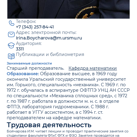
Телефон:
+7 (343) 257-84-41
Адрес электронной почты:
Irina.Boycharova@m.ursmu.ru
Аудитория:
3311
Публикации и библиометрия
Занимаемые должности
Старший преподаватель.
Кафедра математики
Образование:
Образование высшее, в 1969 году
окончила Уральский государственный университет
им. Горького, специальность «механика». С 1969 г. по
1972 г. обучалась в аспирантуре ОФТПЭ УНЦ АН СССР
по специальности «Механика сплошных сред», с 1972
г. по 1987 г. работала в должности м. н. с. в отделе
ФТПЭ, лаборатория гидромеханики. С 1988 г.
работает в УГГУ ассистентом, а с 1994 г. ст.
преподавателем на кафедре математики.
Трудовая деятельность
Бойчарова И.М. читает лекции и проводит практические занятия со
студентами факультета ФГиГ, ФГХ и ФЗО. Занятия проводятся на