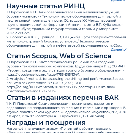
Научные статьи РИНЦ
1. Порожский К.П. Пути совершенствования металлоконструкций
буровых установок / Технологическое оборудование для горной и
нефтегазовой промышленности. Сб. трудов XX Международной
научно-технической конференции «Чтения памяти В.Р. Кубачека». –
Екатеринбург; Уральский государственный горный университет.
2022. с.218-223.
2. Порожский К. П., Кравцов К.В., Ба Джиби. Пути совершенствования
металлоконструкций буровых установок / Технологическое
оборудование для горной и нефтегазовой промышленности. Сбо...
Далее
Статьи Scopus, Web of Science
1. Порожский К.П. Синтез технических решений при создании
буровых технологических комплексов. Труды семинара ИГД СО РАН
«Теория, создание и эксплуатация горного бурового оборудования»
https://iopscience.iop.org/issue/1755-1315/134/1.
2. Analysis of methods for assessing the drilling tool performance. Scopus
E3S Web of Conferences 177, 04010 (2020) DOI:
https://doi.org/10.1051/e3sconf/202017703003 (соавторы D.Simisinov
O.Pozdnyakova and I. Zakharov).
Статьи в изданиях перечня ВАК
1. К. П. Порожский Социореализация, воспитание, развитие и
оздоровление подрастающего поколения в гармонии с природой. В
научно-практическом журнале. «Педагогическое искусство», №2, 2020
г. Киров, с. 74-92. (соавторы А. Г. Гаренских Д. В. Смирнов).
Награды и поощрения
Награждён нагрудным знаком «Почетный работник высшего
образования», почётными грамотами Министерства образования и