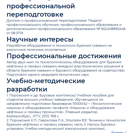
профессиональной
переподготовке
Диплом о профессиональной переподготовке: Педагог
профессионального обучения, профессионального образования и
дополнительного профессионального образования № 662408895446
от 08.07.19.
Научные интересы
Разработка оборудования и технологии бурения скважин на
различные полезные ископаемые.
Профессиональные достижения
Автор двух книг по технологическому оборудованию для бурения
нефтяных и газовых скважин, внедрил ряд технических решений в
области бурения скважин и бурового оборудования (в соавторстве).
Подготовил одного кандидата технических наук.
Учебно-методические
разработки
1. Порожский и др. Буровые комплексы/ Учебное пособие для
студентов высших учебных заведений, обучающихся по
направлению подготовки бакалавров 151000.62 – «Технологические
машины и оборудование» профиля «Машины и оборудование
нефтяных и газовых промыслов». /Главный редактор,
Екатеринбург,_УГГУ, 2013, 768 с.
2. Порожский К.П., Гаврилова Л.А., Эпштейн В.Е. Техника и технология
бурения нефтяных и газовых скважин, часть 3. Насосы буровых
установок. Учебно-методический электронный комплекс...
Далее