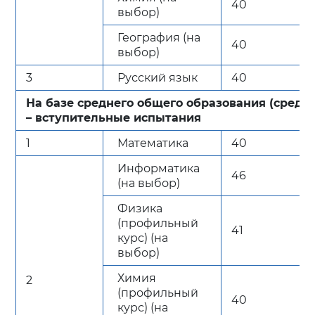
40
выбор)
География (на
40
выбор)
3
Русский язык
40
На базе среднего общего образования (средн
– вступительные испытания
1
Математика
40
Информатика
46
(на выбор)
Физика
(профильный
41
курс) (на
выбор)
Химия
2
(профильный
40
курс) (на