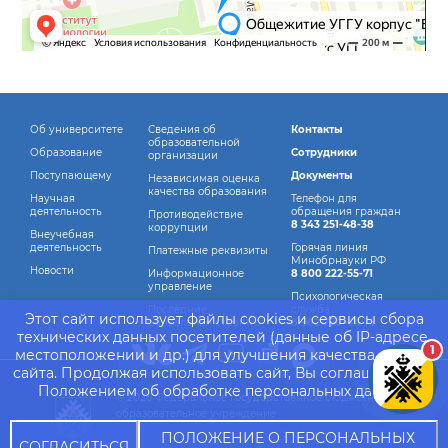
Об университете
Сведения об
Контакты
образовательной
Образование
Сотрудники
организации
Поступающему
Документы
Независимая оценка
качества образования
Научная
Телефон для
деятельность
обращения граждан
Противодействие
8 343 251-48-38
коррупции
Внеучебная
деятельность
Горячая линия
Платежные реквизиты
Минобрнауки РФ
Новости
Информационное
8 800 222-55-71
управление
Психологическая
Последние
служба
Этот сайт использует файлы cookies и сервисы сбора
обновления страниц
8 982 760-44-14
технических данных посетителей (данные об IP-адресе,
1
местоположении и др.) для улучшения качества работы
сайта. Продолжая использовать сайт, Вы соглашаетесь с
Положением об обработке персональных данных.
© 2026 Федеральное государственное бюджетное
образовательное учреждение
высшего образования "Уральский государственный
ПОЛОЖЕНИЕ О ПЕРСОНАЛЬНЫХ
СОГЛАСИТЬСЯ
горный университет"