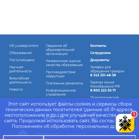
Об университете
Сведения об
Контакты
образовательной
Образование
Сотрудники
организации
Поступающему
Документы
Независимая оценка
качества образования
Научная
Телефон для
деятельность
обращения граждан
Противодействие
8 343 251-48-38
коррупции
Внеучебная
деятельность
Горячая линия
Платежные реквизиты
Минобрнауки РФ
Новости
Информационное
8 800 222-55-71
управление
Психологическая
Последние
служба
Этот сайт использует файлы cookies и сервисы сбора
обновления страниц
8 982 760-44-14
технических данных посетителей (данные об IP-адресе,
1
местоположении и др.) для улучшения качества работы
сайта. Продолжая использовать сайт, Вы соглашаетесь с
Положением об обработке персональных данных.
© 2026 Федеральное государственное бюджетное
образовательное учреждение
высшего образования "Уральский государственный