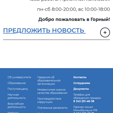
пн-сб 8:00-20:00, вс 10:00-18:00
Добро пожаловать в Горный!
ПРЕДЛОЖИТЬ НОВОСТЬ
Об университете
Сведения об
Контакты
образовательной
Образование
Сотрудники
организации
Поступающему
Документы
Независимая оценка
качества образования
Научная
Телефон для
деятельность
обращения граждан
Противодействие
8 343 251-48-38
коррупции
Внеучебная
деятельность
Горячая линия
Платежные реквизиты
Минобрнауки РФ
Новости