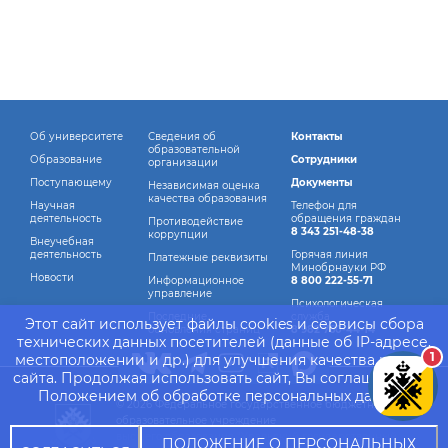
Об университете
Сведения об
Контакты
образовательной
Образование
Сотрудники
организации
Поступающему
Документы
Независимая оценка
качества образования
Научная
Телефон для
деятельность
обращения граждан
Противодействие
8 343 251-48-38
коррупции
Внеучебная
деятельность
Горячая линия
Платежные реквизиты
Минобрнауки РФ
Новости
Информационное
8 800 222-55-71
управление
Психологическая
Последние
служба
Этот сайт использует файлы cookies и сервисы сбора
обновления страниц
8 982 760-44-14
технических данных посетителей (данные об IP-адресе,
1
местоположении и др.) для улучшения качества работы
сайта. Продолжая использовать сайт, Вы соглашаетесь с
Положением об обработке персональных данных.
© 2026 Федеральное государственное бюджетное
образовательное учреждение
высшего образования "Уральский государственный
ПОЛОЖЕНИЕ О ПЕРСОНАЛЬНЫХ