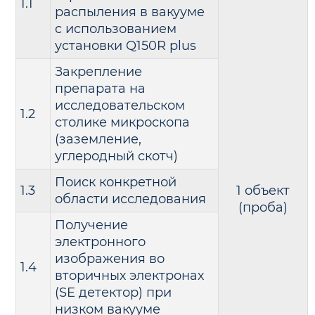
1.1
распыления в вакууме
с использованием
установки Q150R plus
Закрепление
препарата на
исследовательском
1.2
столике микроскопа
(заземление,
углеродный скотч)
Поиск конкретной
1.3
1 объект
области исследования
(проба)
Получение
электронного
изображения во
1.4
вторичных электронах
(SE детектор) при
низком вакууме