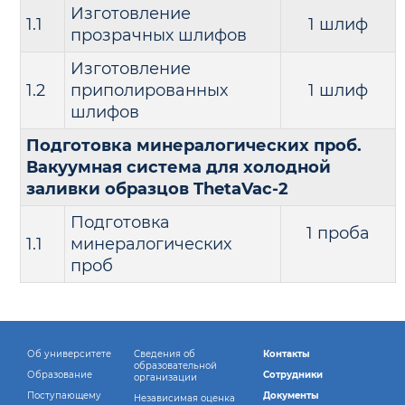
Изготовление
1.1
1 шлиф
прозрачных шлифов
Изготовление
1.2
приполированных
1 шлиф
шлифов
Подготовка минералогических проб.
Вакуумная система для холодной
заливки образцов ThetaVac-2
Подготовка
1 проба
1.1
минералогических
проб
Об университете
Сведения об
Контакты
образовательной
Образование
Сотрудники
организации
Поступающему
Документы
Независимая оценка