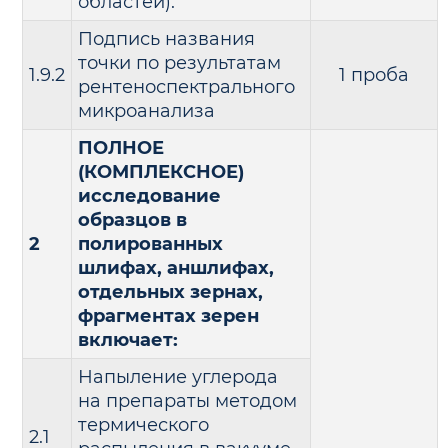
областей).
Подпись названия
точки по результатам
1.9.2
1 проба
рентеноспектрального
микроанализа
ПОЛНОЕ
(КОМПЛЕКСНОЕ)
исследование
образцов в
2
полированных
шлифах, аншлифах,
отдельных зернах,
фрагментах зерен
включает:
Напыление углерода
на препараты методом
термического
2.1