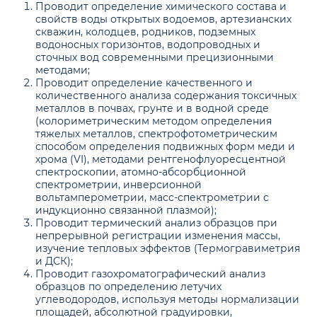
Проводит определение химического состава и
свойств воды открытых водоемов, артезианских
скважин, колодцев, родников, подземных
водоносных горизонтов, водопроводных и
сточных вод современными прецизионными
методами;
Проводит определение качественного и
количественного анализа содержания токсичных
металлов в почвах, грунте и в водной среде
(колориметрическим методом определения
тяжелых металлов, спектрофотометрическим
способом определения подвижных форм меди и
хрома (VI), методами рентгенофлуоресцентной
спектроскопии, атомно-абсорбционной
спектрометрии, инверсионной
вольтамперометрии, масс-спектрометрии с
индукционно связанной плазмой);
Проводит термический анализ образцов при
непрерывной регистрации изменения массы,
изучение тепловых эффектов (Термогравиметрия
и ДСК);
Проводит газохроматографический анализ
образцов по определению летучих
углеводородов, используя методы нормализации
площадей, абсолютной градуировки,