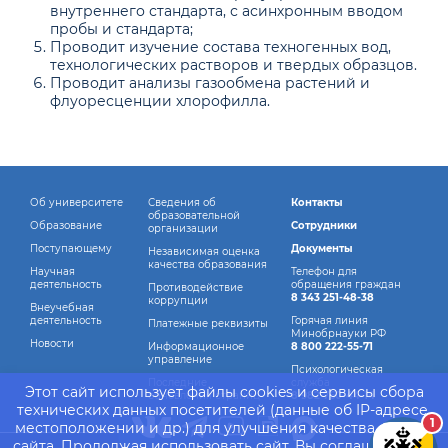
внутреннего стандарта, с асинхронным вводом
пробы и стандарта;
Проводит изучение состава техногенных вод,
технологических растворов и твердых образцов.
Проводит анализы газообмена растений и
флуоресценции хлорофилла.
Об университете
Сведения об
Контакты
образовательной
Образование
Сотрудники
организации
Поступающему
Документы
Независимая оценка
качества образования
Научная
Телефон для
деятельность
обращения граждан
Противодействие
8 343 251-48-38
коррупции
Внеучебная
деятельность
Горячая линия
Платежные реквизиты
Минобрнауки РФ
Новости
Информационное
8 800 222-55-71
управление
Психологическая
Последние
служба
Этот сайт использует файлы cookies и сервисы сбора
обновления страниц
8 982 760-44-14
технических данных посетителей (данные об IP-адресе,
1
местоположении и др.) для улучшения качества работы
сайта. Продолжая использовать сайт, Вы соглашаетесь с